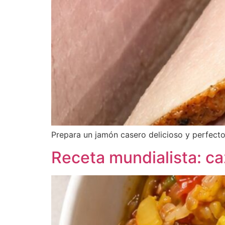
Prepara un jamón casero delicioso y perfect
Receta mundialista: caz