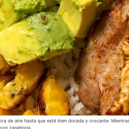
dora de aire hasta que esté bien dorada y crocante. Mientra
 con zanahoria,