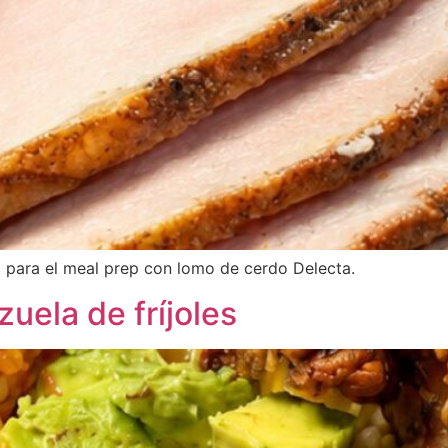
o para el meal prep con lomo de cerdo Delecta.
uela de fríjoles