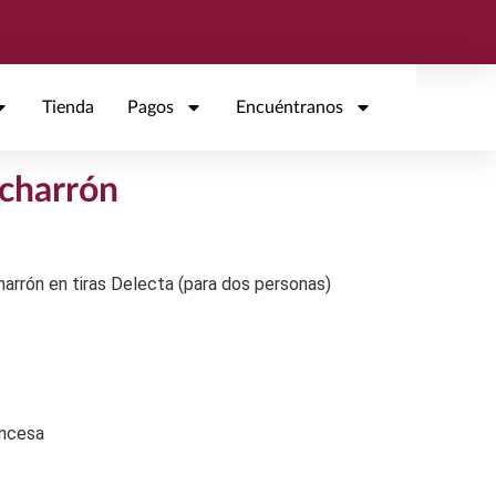
Tienda
Pagos
Encuéntranos
icharrón
harrón en tiras Delecta (para dos personas)
ancesa